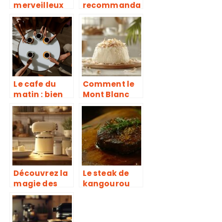
merveilleux
recommanda
bienfaits du
tions sur le
cafe
poivre pour
colombien
parfaire vos
recettes de
cuisine
Le cafe du
Comment le
matin : bien
Mont Blanc
plus qu’une
s’est
simple
transformé
boisson
en star de la
chaude
pâtisserie
antillaise
grâce à la
crème de
Découvrez la
Le steak de
coco
magie des
kangourou
machines à
au four : une
beurre
viande
maison :
nutritive pour