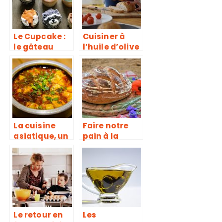
Le Cupcake :
Cuisiner à
le gâteau
l’huile d’olive
idéal !
La cuisine
Faire notre
asiatique, un
pain à la
univers
maison
particulier de
saveurs
Le retour en
Les