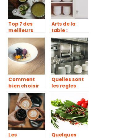
Top 7 des
Arts de la
meilleurs
table :
moulins a
comment
legumes
trouver une
vaisselle pas
chère de
qualité ?
Comment
Quelles sont
bien choisir
les regles
une assiette
d’hygiene
pour son plat
dans la
?
restauration
et les
commerces
alimentaires
?
Les
Quelques