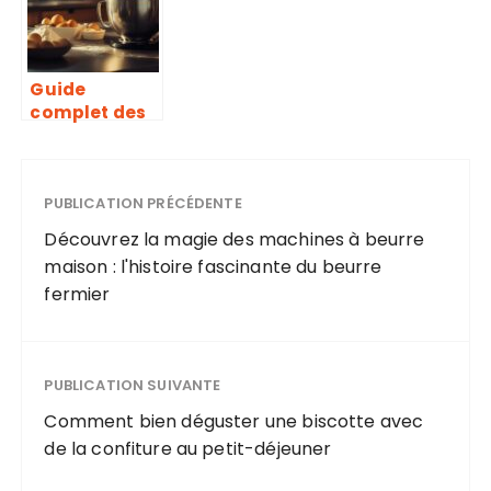
l’histoire
les sportifs et
fascinante du
les gourmets
beurre
fermier
Guide
complet des
accessoires
KitchenAid :
lesquels
choisir pour
PUBLICATION PRÉCÉDENTE
votre cuisine
Découvrez la magie des machines à beurre
?
maison : l'histoire fascinante du beurre
fermier
PUBLICATION SUIVANTE
Comment bien déguster une biscotte avec
de la confiture au petit-déjeuner