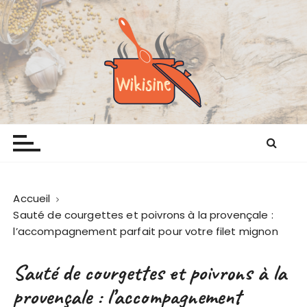
P
a
s
s
e
r
a
Wikisine
Comme chez mamie
u
c
o
n
t
Accueil
e
Sauté de courgettes et poivrons à la provençale :
n
l’accompagnement parfait pour votre filet mignon
u
Sauté de courgettes et poivrons à la
provençale : l’accompagnement