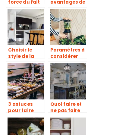
force du fait
avantages de
maison
l’huile d’olive
grecque
Choisir le
Paramètres à
style de la
considérer
cuisine
pour choisir
adapté à
son robot-
votre goût
coupe de
cuisine ?
3 astuces
Quoi faire et
pour faire
ne pas faire
d’excellentes
pour sa
pâtisseries
renovation de
cuisine ?