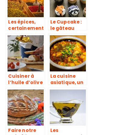
Les épices,
Le Cupcake :
certainement
le gâteau
le détail qui
idéal !
change tout
en cuisine
Cuisiner à
La cuisine
l’huile d’olive
asiatique, un
univers
particulier de
saveurs
Faire notre
Les