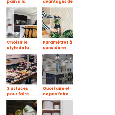
pain à la
avantages de
maison
l’huile d’olive
grecque
Choisir le
Paramètres à
style de la
considérer
cuisine
pour choisir
adapté à
son robot-
votre goût
coupe de
cuisine ?
3 astuces
Quoi faire et
pour faire
ne pas faire
d’excellentes
pour sa
pâtisseries
renovation de
cuisine ?