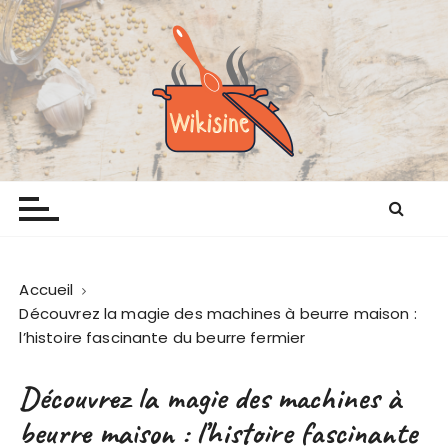
P
a
s
s
e
r
a
Wikisine
Comme chez mamie
u
c
o
n
t
Accueil
e
Découvrez la magie des machines à beurre maison :
n
l’histoire fascinante du beurre fermier
u
Découvrez la magie des machines à
beurre maison : l’histoire fascinante