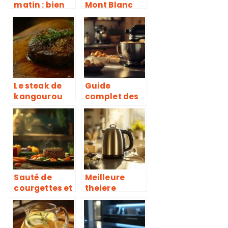
matin : bien
Mont Blanc
plus qu’une
s’est
simple
transformé
boisson
en star de la
chaude
pâtisserie
antillaise
grâce à la
crème de
Le steak de
Guide
coco
kangourou
complet des
au four : une
accessoires
viande
KitchenAid :
nutritive pour
lesquels
les sportifs et
choisir pour
les gourmets
votre cuisine
?
Sauté de
Meilleure
courgettes et
theiere
poivrons à la
electrique
provençale :
2021 : Guide
l’accompagn
d’achat