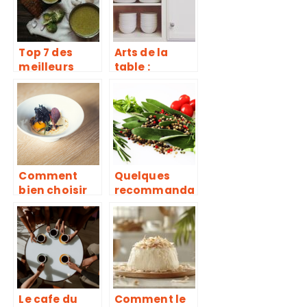
Top 7 des
Arts de la
meilleurs
table :
moulins a
comment
legumes
trouver une
vaisselle pas
chère de
qualité ?
Comment
Quelques
bien choisir
recommanda
une assiette
tions sur le
pour son plat
poivre pour
?
parfaire vos
recettes de
cuisine
Le cafe du
Comment le