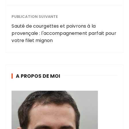
émissions et
de la
consommati
PUBLICATION SUIVANTE
on
énergétique
Sauté de courgettes et poivrons à la
provençale : l'accompagnement parfait pour
votre filet mignon
A PROPOS DE MOI