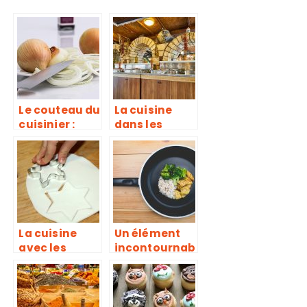
Le couteau du
La cuisine
cuisinier :
dans les
Comment le
hôtels, notre
choisir?
petite
expérience
La cuisine
Un élément
avec les
incontournab
enfants : Les
le dans la
règles à
cuisine : la
respecter
poêle