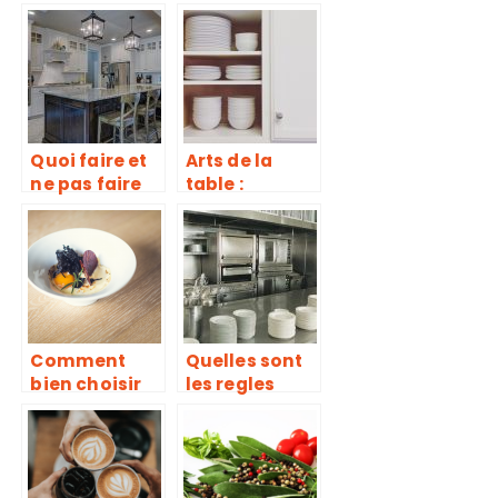
pour choisir
d’excellentes
son robot-
pâtisseries
coupe de
cuisine ?
Quoi faire et
Arts de la
ne pas faire
table :
pour sa
comment
renovation de
trouver une
cuisine ?
vaisselle pas
chère de
qualité ?
Comment
Quelles sont
bien choisir
les regles
une assiette
d’hygiene
pour son plat
dans la
?
restauration
et les