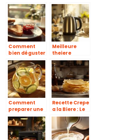
au four : une
poivrons à la
viande
provençale :
nutritive pour
l’accompagn
les sportifs et
ement parfait
les gourmets
pour votre
filet mignon
Comment
Meilleure
bien déguster
theiere
une biscotte
electrique
avec de la
2021 : Guide
confiture au
d’achat
petit-
simplifie pour
déjeuner
debutants
Comment
Recette Crepe
preparer une
a la Biere : Le
delicieuse
Secret d’une
sangria
Pate Ultra-
blanche
Legere et
petillante aux
Croustillante