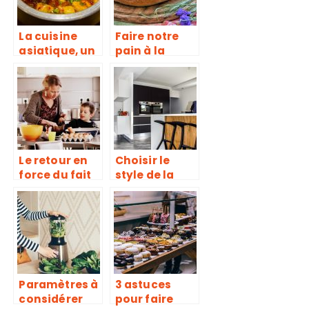
La cuisine
Faire notre
asiatique, un
pain à la
univers
maison
particulier de
saveurs
Le retour en
Choisir le
force du fait
style de la
maison
cuisine
adapté à
votre goût
Paramètres à
3 astuces
considérer
pour faire