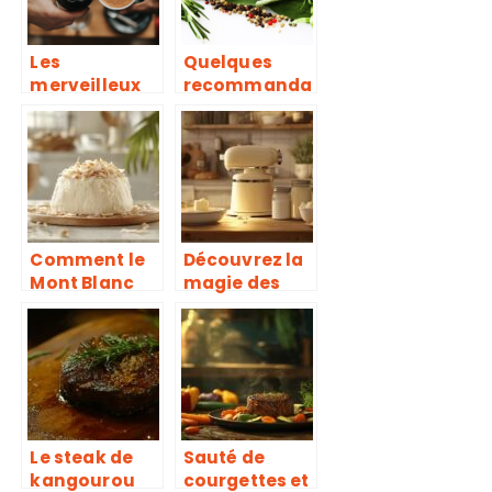
commerces
alimentaires
?
Les
Quelques
merveilleux
recommanda
bienfaits du
tions sur le
cafe
poivre pour
colombien
parfaire vos
recettes de
cuisine
Comment le
Découvrez la
Mont Blanc
magie des
s’est
machines à
transformé
beurre
en star de la
maison :
pâtisserie
l’histoire
antillaise
fascinante du
grâce à la
beurre
crème de
fermier
Le steak de
Sauté de
coco
kangourou
courgettes et