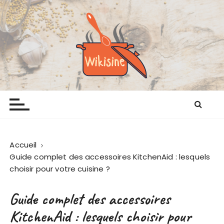
P
a
s
s
e
r
a
Wikisine
Comme chez mamie
u
c
o
n
t
Accueil
e
Guide complet des accessoires KitchenAid : lesquels
n
choisir pour votre cuisine ?
u
Guide complet des accessoires
KitchenAid : lesquels choisir pour