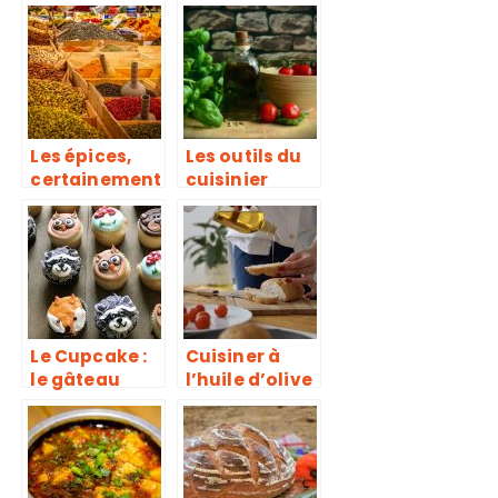
enfants : Les
le dans la
règles à
cuisine : la
respecter
poêle
Les épices,
Les outils du
certainement
cuisinier
le détail qui
change tout
en cuisine
Le Cupcake :
Cuisiner à
le gâteau
l’huile d’olive
idéal !