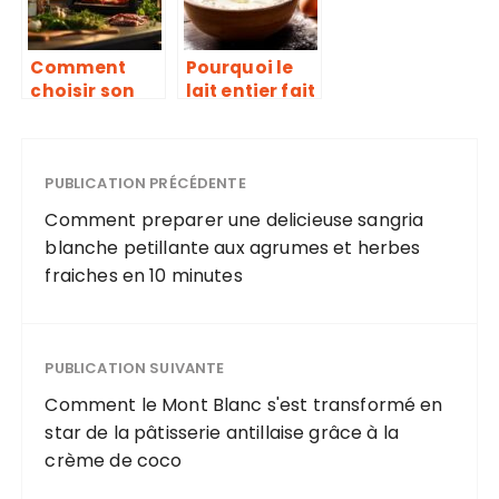
agrumes et
herbes
fraiches en 10
Comment
Pourquoi le
minutes
choisir son
lait entier fait
fumoir
la différence
électrique
en pâtisserie
pour le
fumage à
PUBLICATION PRÉCÉDENTE
domicile en
Comment preparer une delicieuse sangria
tenant
blanche petillante aux agrumes et herbes
compte des
fraiches en 10 minutes
émissions et
de la
consommati
on
PUBLICATION SUIVANTE
énergétique
Comment le Mont Blanc s'est transformé en
star de la pâtisserie antillaise grâce à la
crème de coco