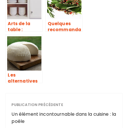
Arts de la
Quelques
table :
recommanda
comment
tions sur le
trouver une
poivre pour
vaisselle pas
parfaire vos
chère de
recettes de
qualité ?
cuisine
Les
alternatives
delicieuses
au fromage
blanc
onctueux
PUBLICATION PRÉCÉDENTE
Un élément incontournable dans la cuisine : la
poêle