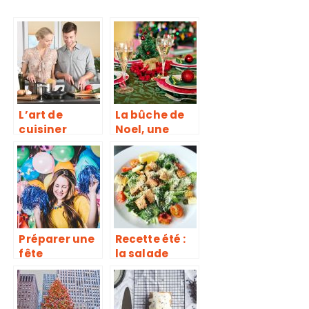
L’art de
La bûche de
cuisiner
Noel, une
tradition qui
continue de
faire des
heureux
Préparer une
Recette été :
fête
la salade
d’anniversair
césar !
e, on pense à
quoi niveau