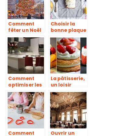
cuisine ?
Comment
Choisir la
fêter un Noël
bonne plaque
à
de cuisson en
l’américaine?
fonction de la
recette
Comment
La pâtisserie,
optimiser les
un loisir
rangements
accessible à
dans sa
tous
cuisine ?
Comment
Ouvrir un