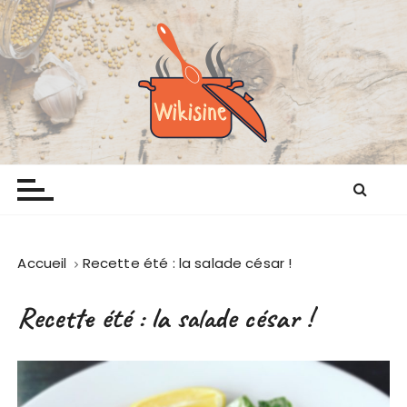
P
a
s
s
e
r
a
Wikisine
Comme chez mamie
u
c
o
n
t
Accueil
Recette été : la salade césar !
e
n
Recette été : la salade césar !
u