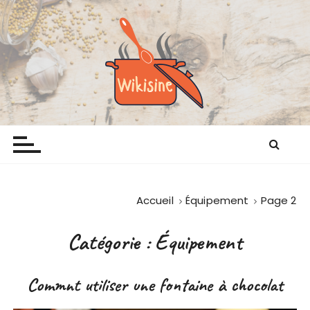
P
a
s
s
e
r
a
Wikisine
Comme chez mamie
u
c
o
n
t
Accueil
Équipement
Page 2
e
n
Catégorie :
Équipement
u
Commnt utiliser une fontaine à chocolat