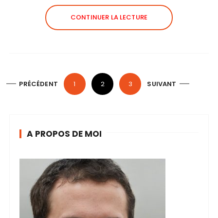
CONTINUER LA LECTURE
P
PRÉCÉDENT
1
2
3
SUIVANT
a
g
i
A PROPOS DE MOI
n
a
t
i
o
n