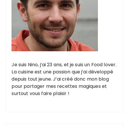
d
e
s
p
u
b
l
Je suis Nino, j’ai 23 ans, et je suis un Food lover.
i
La cuisine est une passion que j’ai développé
c
depuis tout jeune. J’ai créé donc mon blog
a
pour partager mes recettes magiques et
surtout vous faire plaisir !
t
i
o
n