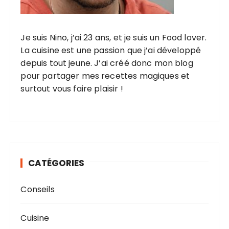
b
l
Je suis Nino, j’ai 23 ans, et je suis un Food lover.
i
La cuisine est une passion que j’ai développé
c
depuis tout jeune. J’ai créé donc mon blog
a
pour partager mes recettes magiques et
surtout vous faire plaisir !
t
i
o
n
s
CATÉGORIES
Conseils
Cuisine