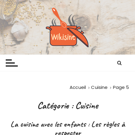
P
a
s
s
e
r
a
Wikisine
Comme chez mamie
u
c
o
n
t
Accueil
Cuisine
Page 5
e
n
Catégorie :
Cuisine
u
La cuisine avec les enfants : Les règles à
respecter